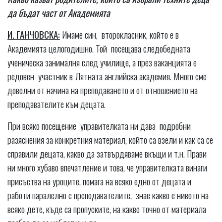
да бъдат част от Академията
И. ГАНЧОВСКА:
Имаме син, второкласник, който е в
Академията целогодишно. Той посещава следобедната
ученическа занималня след училище, а през ваканцията е
редовен участник в Лятната английска академия. Много сме
доволни от начина на преподаването и от отношението на
преподавателите към децата.
При всяко посещение управителката ни дава подробни
разяснения за конкретния материал, който са взели и как са се
справили децата, какво да затвърдяваме вкъщи и т.н. Прави
ни много хубаво впечатление и това, че управителката винаги
присъства на уроците, помага на всяко едно от децата и
работи паралелно с преподавателите, знае какво е нивото на
всяко дете, къде са пропуските, на какво точно от материала