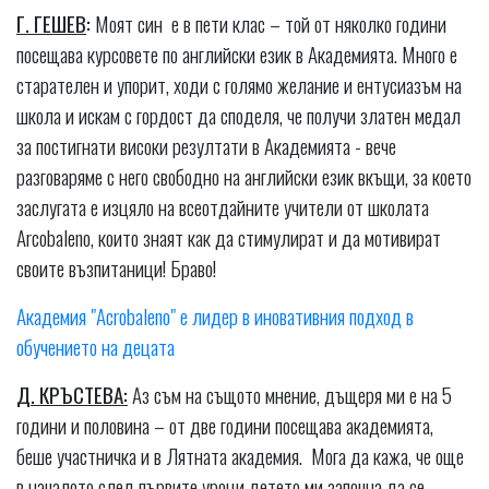
Г. ГЕШЕВ
:
Моят син е в пети клас – той от няколко години
посещава курсовете по английски език в Академията. Много е
старателен и упорит, ходи с голямо желание и ентусиазъм на
школа и искам с гордост да споделя, че получи златен медал
за постигнати високи резултати в Академията - вече
разговаряме с него свободно на английски език вкъщи, за което
заслугата е изцяло на всеотдайните учители от школата
Arcobaleno, които знаят как да стимулират и да мотивират
своите възпитаници! Браво!
Академия "Acrobaleno" е лидер в иновативния подход в
обучението на децата
Д. КРЪСТЕВА:
Аз съм на същото мнение, дъщеря ми е на 5
години и половина – от две години посещава академията,
беше участничка и в Лятната академия. Мога да кажа, че още
в началото след първите уроци детето ми започна да се