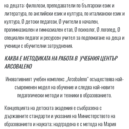
на децата: филолози, преподаватели по български език и
литература, по английски език и култура, по италиански език и
култура, Ø детски педагози, Ø учители в начален,
прогимназиален и гимназиален етап, Ø психолог, Ø логопед, Ø
специален педагог и ресурсен учител за подпомагане на деца и
ученици с обучителни затруднения.
КАКВА Е МЕТОДИКАТА НА РАБОТА
В УЧЕБНИЯ ЦЕНТЪР
ARCOBALENO
Иновативният учебен комплекс „Аrcobaleno“ осъществява най-
съвременен модел на обучение и следва най-новите
педагогически методи и техники в образованието.
Концепцията на детската академия е съобразена с
държавните стандарти и указания на Министерството на
образованието и науката; надградена е с метода на Мария