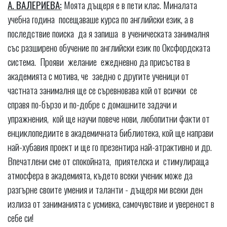
А. ВАЛЕРИЕВА:
Моята дъщеря е в пети клас. Миналата
учебна година посещаваше курса по английски език, а в
последствие поиска да я запиша в ученическата занималня
със разширено обучение по английски език по Оксфордската
система. Прояви желание ежедневно да присъства в
академията с мотива, че заедно с другите ученици от
частната занималня ще се съревновава кой от всички се
справя по-бързо и по-добре с домашните задачи и
упражнения, кой ще научи повече нови, любопитни факти от
енциклопедиите в академичната библиотека, кой ще направи
най-хубавия проект и ще го презентира най-атрактивно и др.
Впечатлени сме от спокойната, приятелска и стимулираща
атмосфера в академията, където всеки ученик може да
разгърне своите умения и таланти - дъщеря ми всеки ден
излиза от заниманията с усмивка, самочувствие и увереност в
себе си!