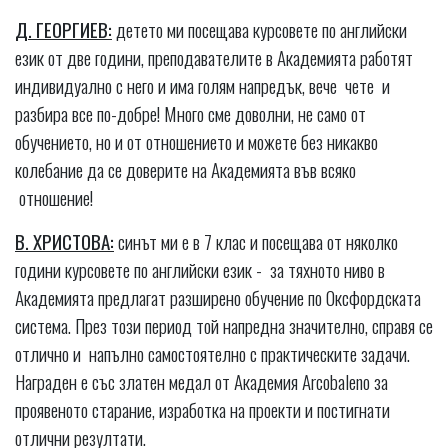
Д. ГЕОРГИЕВ:
детето ми посещава курсовете по английски
език от две години, преподавателите в Академията работят
индивидуално с него и има голям напредък, вече чете и
разбира все по-добре! Много сме доволни, не само от
обучението, но и от отношението и можете без никакво
колебание да се доверите на Академията във всяко
отношение!
В. ХРИСТОВА:
синът ми е в 7 клас и посещава от няколко
години курсовете по английски език - за тяхното ниво в
Академията предлагат разширено обучение по Оксфордската
система. През този период той напредна значително, справя се
отлично и напълно самостоятелно с практическите задачи.
Награден е със златен медал от Академия Arcobaleno за
проявеното старание, изработка на проекти и постигнати
отлични резултати.