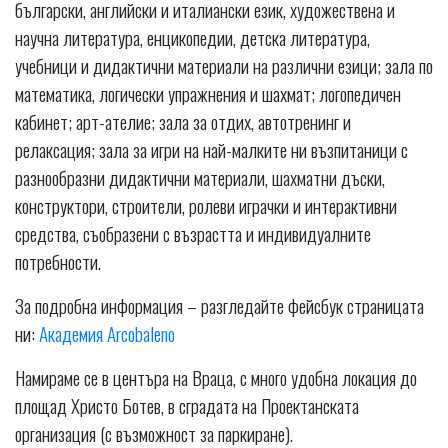
български, английски и италиански език, художествена и
научна литература, енцикопедии, детска литература,
учебници и дидактични материали на различни езици; зала по
математика, логически упражнения и шахмат; логопедичен
кабинет; арт-ателие; зала за отдих, автотренинг и
релаксация; зала за игри на най-малките ни възпитаници с
разнообразни дидактични материали, шахматни дъски,
конструктори, строители, ролеви играчки и интерактивни
средства, съобразени с възрастта и индивидуалните
потребности.
За подробна информация – разгледайте фейсбук страницата
ни:
Академия Arcobaleno
Намираме се в центъра на Враца, с много удобна локация до
площад Христо Ботев, в сградата на Проектанската
организация (с възможност за паркиране).