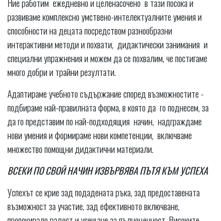
Ние работим ежедневно и целенасочено в тази посока и
развиваме комплексно умствено-интелектуалните умения и
способности на децата посредством разнообразни
интерактивни методи и похвати, дидактически занимания и
специални упражнения и можем да се похвалим, че постигаме
много добри и трайни резултати.
Адаптираме учебното съдържание според възможностите -
подбираме най-правилната форма, в която да го поднесем, за
да го представим по най-подходящия начин, надграждаме
нови умения и формираме нови компетенции, включваме
множество помощни дидактични материали.
ВСЕКИ ПО СВОЙ НАЧИН ИЗВЪРВЯВА ПЪТЯ КЪМ УСПЕХА
Успехът се крие зад подадената ръка, зад предоставената
възможност за участие, зад ефективното включване,
провокирало радост и усещане за пълноценност. Високите