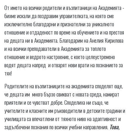
От името на всички родители и възпитаници на Академията -
бихме искали да поздравим управителката, на която сме
изключително благодарни и признателни за уникалното
отношение и отдаденост по време на обучението и на престоя
на децата ни в Академията. Благодарим на Анелия Кирилова
и на всички преподаватели в Академията за топлото
отношение и ведрото настроение, с което целеустремено
водят децата напред и отварят нови врати на познанието за
тях!
Родителите на възпитаниците на академията споделят още,
че децата им много бързо свикват с новата среда, намират
приятели и се чувстват добре. Споделиха ни също, че
учителите и класните им ръководители в детските градини и
училищата са впечатлени от тяхното ниво на адаптивност и
задълбочени познания по всички учебни направления.
Това,