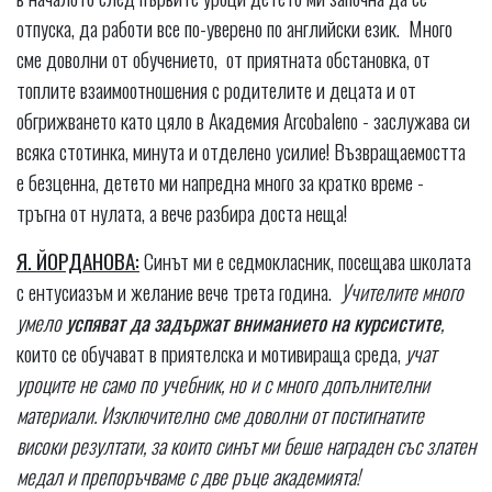
отпуска, да работи все по-уверено по английски език. Много
сме доволни от обучението, от приятната обстановка, от
топлите взаимоотношения с родителите и децата и от
обгрижването като цяло в Академия Arcobaleno - заслужава си
всяка стотинка, минута и отделено усилие! Възвращаемостта
е безценна, детето ми напредна много за кратко време -
тръгна от нулата, а вече разбира доста неща!
Я. ЙОРДАНОВА:
Синът ми е седмокласник, посещава школата
с ентусиазъм и желание вече трета година.
Учителите много
умело
успяват да задържат вниманието на курсистите
,
които се обучават в приятелска и мотивираща среда,
учат
уроците не само по учебник, но и с много допълнителни
материали.
Изключително сме доволни от постигнатите
високи резултати, за които синът ми беше награден със златен
медал и препоръчваме с две ръце академията!