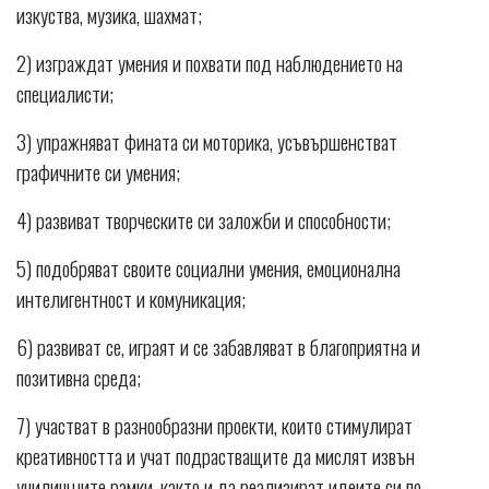
изкуства, музика, шахмат;
2) изграждат умения и похвати под наблюдението на
специалисти;
3) упражняват фината си моторика, усъвършенстват
графичните си умения;
4) развиват творческите си заложби и способности;
5) подобряват своите социални умения, емоционална
интелигентност и комуникация;
6) развиват се, играят и се забавляват в благоприятна и
позитивна среда;
7) участват в разнообразни проекти, които стимулират
креативността и учат подрастващите да мислят извън
училищните рамки, както и да реализират идеите си по