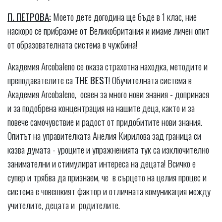
П. ПЕТРОВА:
Моето дете догодина ще бъде в 1 клас, ние
наскоро се прибрахме от Великобритания и имаме личен опит
от образователната система в чужбина!
Академия Arcobaleno се oказа страхотна находка, методите и
преподавателите са
THE
BEST
! Обучителната система в
Академия Arcobalenо, освен за много нови знания - допринася
и за подобрена концентрация на нашите деца, както и за
повече самочувствие и радост от придобитите нови знания.
Опитът на управителката Анелия Кирилова зад граница си
казва думата - уроците и упражненията тук са изключително
занимателни и стимулират интереса на децата! Всичко е
супер и трябва да признаем, че в сърцето на целия процес и
система е човешкият фактор и отличната комуникация между
учителите, децата и родителите.