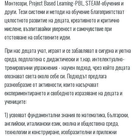
Монтесори, Project Based Learning-PBL, STEAM-обучения и
други. Тези системи и методи на обучение благоприятстват
цялостното развитие на децата, креативното и критично
мислене, възпитавайки увереност и самочувствие при
отстояване на собствените идеи.
При нас децата учат, играят и се забавляват в сигурна и уютна
среда, подплатена с дидактически и т.нар. интелектуално-
тренировъчни упражнения - научен подход, чрез който децата
опознават света около себе си. Подходът предлага
разнообразие от активности, които насърчават
експериментирането и свободното изразяване на децата и
учениците:
1) усвояват фундаментални знания по математика, български,
английски, италиански език, околна и обществена среда,
технологии и конструиране, изобразителни и приложни