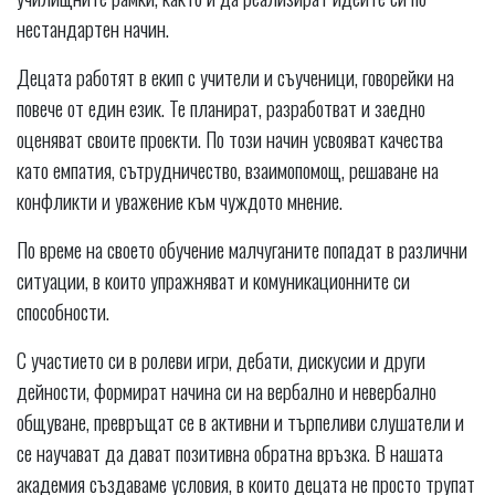
нестандартен начин.
Децата работят в екип с учители и съученици, говорейки на
повече от един език. Те планират, разработват и заедно
оценяват своите проекти. По този начин усвояват качества
като емпатия, сътрудничество, взаимопомощ, решаване на
конфликти и уважение към чуждото мнение.
По време на своето обучение малчуганите попадат в различни
ситуации, в които упражняват и комуникационните си
способности.
С участието си в ролеви игри, дебати, дискусии и други
дейности, формират начина си на вербално и невербално
общуване, превръщат се в активни и търпеливи слушатели и
се научават да дават позитивна обратна връзка. В нашата
академия създаваме условия, в които децата не просто трупат