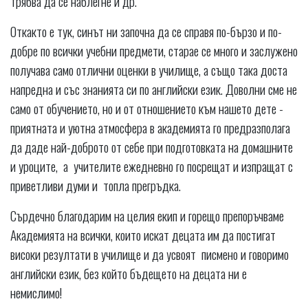
трябва да се наблегне и др.
Откакто е тук, синът ни започна да се справя по-бързо и по-
добре по всички учебни предмети, старае се много и заслужено
получава само отлични оценки в училище, а също така доста
напредна и със знанията си по английски език. Доволни сме не
само от обучението, но и от отношението към нашето дете -
приятната и уютна атмосфера в академията го предразполага
да даде най-доброто от себе при подготовката на домашните
и уроците, а учителите ежедневно го посрещат и изпращат с
приветливи думи и топла прегръдка.
Сърдечно благодарим на целия екип и горещо препоръчваме
Академията на всички, които искат децата им да постигат
високи резултати в училище и да усвоят писмено и говоримо
английски език, без който бъдещето на децата ни е
немислимо!