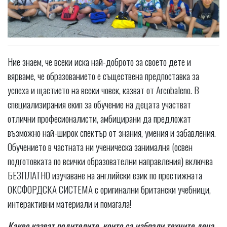
Ние знаем, че всеки иска най-доброто за своето дете и
вярваме, че образованието е съществена предпоставка за
успеха и щастието на всеки човек, казват от Arcobaleno. В
специализирания екип за обучение на децата участват
отлични професионалисти, амбицирани да предложат
възможно най-широк спектър от знания, умения и забавления.
Обучението в частната ни ученическа занималня (освен
подготовката по всички образователни направления) включва
БЕЗПЛАТНО изучаване на английски език по престижната
ОКСФОРДСКА СИСТЕМА с оригинални британски учебници,
интерактивни материали и помагала!
Какво казват родителите, които са избрали техните деца