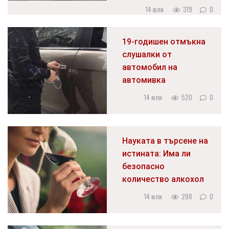
14 юли
319
0
19-годишен отмъкна
слушалки от
автомобил на
автомивка
14 юли
520
0
Науката в търсене на
истината: Има ли
безопасно
количество алкохол
14 юли
288
0