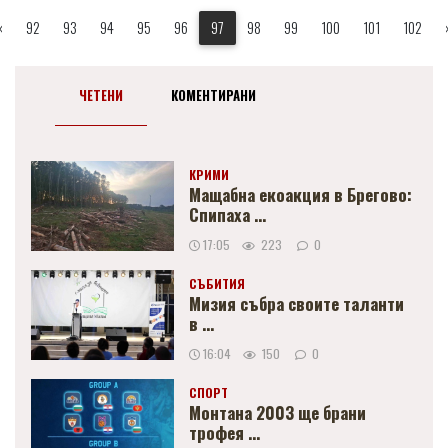
«
92
93
94
95
96
97
98
99
100
101
102
ЧЕТЕНИ
КОМЕНТИРАНИ
КРИМИ
Мащабна екоакция в Брегово:
Спипаха ...
17:05
223
0
СЪБИТИЯ
Мизия събра своите таланти
в ...
16:04
150
0
СПОРТ
Монтана 2003 ще брани
трофея ...