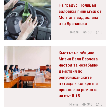
На градус! Полицаи
заловиха пиян мъж от
Монтана зад волана
във Врачанско
14 юли
501
0
Кметът на община
Мизия Валя Берчева
настоя за незабавни
действия по
републиканските
пътища и конкретни
срокове за ремонта
на път II-15
14 юли
343
0