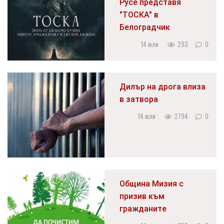
Русе представя
"ТОСКА" в
Белоградчик
14 юли
293
0
Дилър на дрога влиза
в затвора
14 юли
2794
0
Община Мизия с
призив към
гражданите