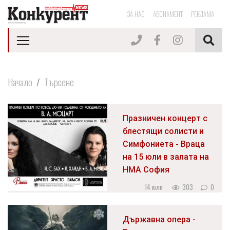
ЗА НАС
АБОНАМЕНТ
РЕКЛАМА
Начало
Търсене
Празничен концерт с
блестящи солисти и
Симфониета - Враца
на 15 юли в залата на
НМА София
14 юли
303
0
Държавна опера -