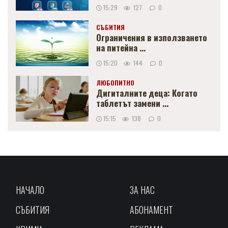
15:29
127
0
СЪБИТИЯ
Ограничения в използването
на питейна ...
15:20
144
0
ЛЮБОПИТНО
Дигиталните деца: Когато
таблетът замени ...
15:15
138
0
НАЧАЛО
ЗА НАС
СЪБИТИЯ
АБОНАМЕНТ