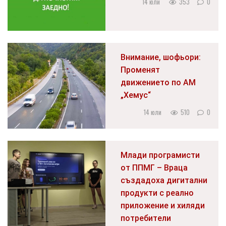
14 юли
353
0
Внимание, шофьори:
Променят
движението по АМ
„Хемус“
14 юли
510
0
Млади програмисти
от ППМГ – Враца
създадоха дигитални
продукти с реално
приложение и хиляди
потребители