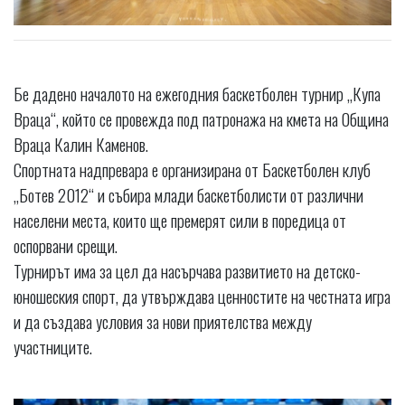
Бе дадено началото на ежегодния баскетболен турнир „Купа
Враца“, който се провежда под патронажа на кмета на Община
Враца Калин Каменов.
Спортната надпревара е организирана от Баскетболен клуб
„Ботев 2012“ и събира млади баскетболисти от различни
населени места, които ще премерят сили в поредица от
оспорвани срещи.
Турнирът има за цел да насърчава развитието на детско-
юношеския спорт, да утвърждава ценностите на честната игра
и да създава условия за нови приятелства между
участниците.