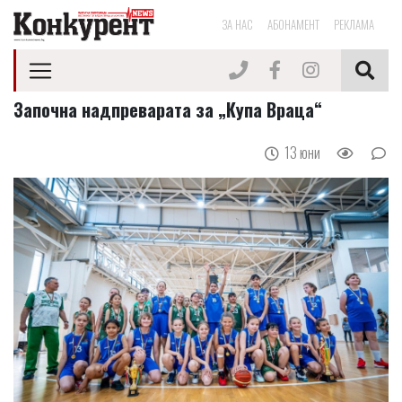
ЗА НАС
АБОНАМЕНТ
РЕКЛАМА
Започна надпреварата за „Купа Враца“
13 юни