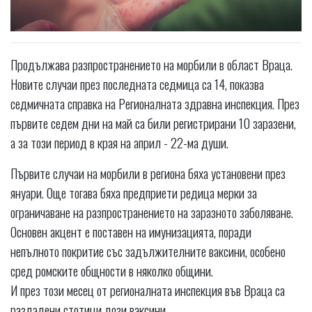
Продължава разпространението на морбили в област Враца.
Новите случаи през последната седмица са 14, показва
седмичната справка на Регионалната здравна инспекция. През
първите седем дни на май са били регистрирани 10 заразени,
а за този период в края на април - 22-ма души.
Първите случаи на морбили в региона бяха установени през
януари. Още тогава бяха предприети редица мерки за
ограничаване на разпространението на заразното заболяване.
Основен акцент е поставен на имунизацията, поради
непълното покритие със задължителните ваксини, особено
сред ромските общности в няколко общини.
И през този месец от регионалната инспекция във Враца са
раздадени стотици дози ваксини.