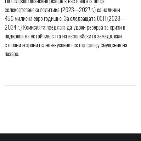
По селскостопанския резерв в настоящата обща
селскостопанска политика (2023—2027 г.) са налични
450 милиона евро годишно. За следващата ОСП (2028—
2034 г.) Комисията предлага да удвои резерва за кризи в
подкрепа на устойчивостта на европейските земеделски
стопани и хранително-вкусовия сектор срещу смущения на
пазара.