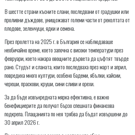
В шестте страни късните слани, последвани от градушки или
проливни дъждове, унищожават големи части от реколтата от
плодове, зеленчуци, ядки и семена.
През пролетта на 2025 г. в България се наблюдаваше
необичайно време, което започна с високи температури през
февруари, което накара овощните дървета да цъфтят твърде
рано. Студът и сланата, които последваха през март и април,
повредиха много култури, особено бадеми, ябълки, кайсии,
череши, праскови, круши, сини сливи и орехи.
За да бъде извънредната мярка ефективна, е важно
бенефициерите да получат бързо спешната финансова
подкрепа. Плащанията по нея трябва да бъдат извършени до
30 април 2026 г.