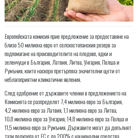
Европейската комисия прие предложение за предоставяне на
близо 50 милиона евро от селскостопанския резерв за
подпомагане на производителите на плодове, ядки и
зеленчуци в България, Латвия, Литва, Унгария, Полша и
Румъния, които наскоро претърпяха значителни щети от
неблагоприятни климатични явления.
След одобрение от държавите членки в предложението на
Комисията се разпределят 7,4 милиона евро за България,
4,2 милиона евро за Латвия, 1,1 милиона евро за Литва,
10,8 милиона евро за Унгария, 14,8 милиона евро за Полша и
11,5 милиона евро за Румъния. Държавите могат да допълнят
тази подкрепа от ЕС с до 200% с национални средства.